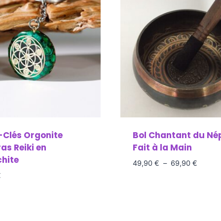
-Clés Orgonite
Bol Chantant du Né
as Reiki en
Fait à la Main
hite
49,90
€
–
69,90
€
€