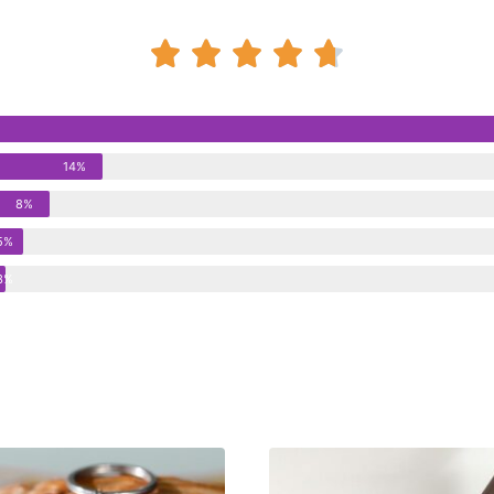





14%
8%
5%
3%