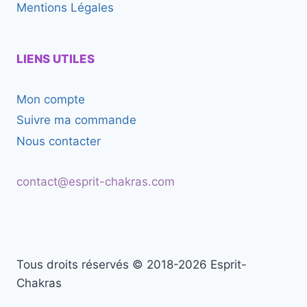
Collier Mala Ethnique en Turquoise,
Amazonite, Quartz Rose & Rhodonite
44,90
€