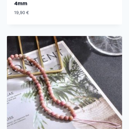
4mm
19,90
€