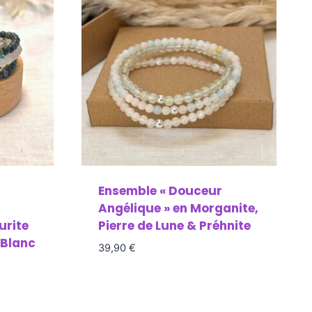
Ensemble « Douceur
Angélique » en Morganite,
urite
Pierre de Lune & Préhnite
 Blanc
39,90
€