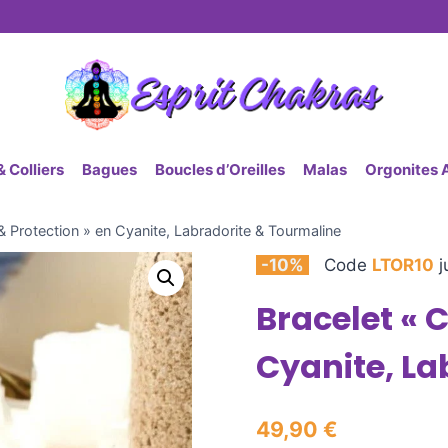
 Colliers
Bagues
Boucles d’Oreilles
Malas
Orgonites 
& Protection » en Cyanite, Labradorite & Tourmaline
-10%
Code
LTOR10
j
Bracelet « 
Cyanite, La
49,90
€