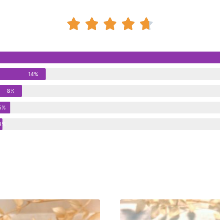





14%
8%
5%
3%