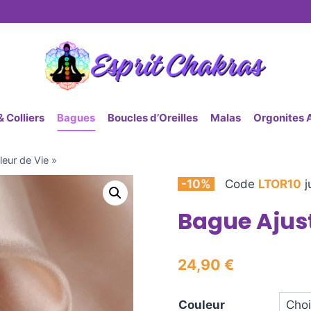
 Colliers
Bagues
Boucles d’Oreilles
Malas
Orgonites 
leur de Vie »
-10%
Code
LTOR10
j
Bague Ajust
24,90
€
Couleur