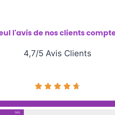
eul l'avis de nos clients compte
4,7/5 Avis Clients





14%