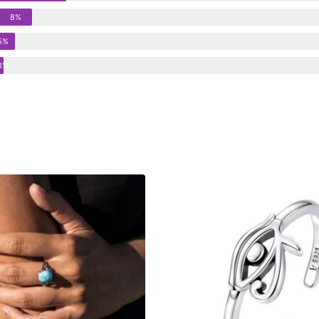
8%
5%
3%