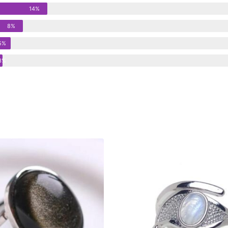
14%
8%
5%
3%