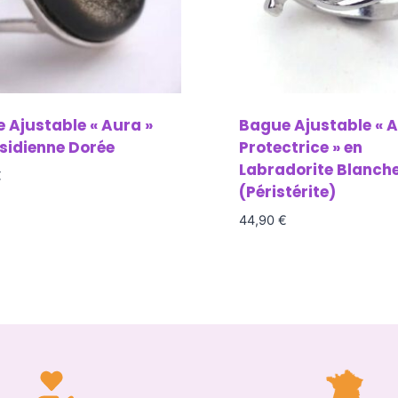
 Ajustable « Aura »
Bague Ajustable « 
sidienne Dorée
Protectrice » en
Labradorite Blanch
€
(Péristérite)
44,90
€