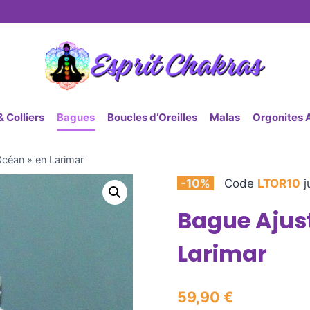
 Colliers
Bagues
Boucles d’Oreilles
Malas
Orgonites 
Océan » en Larimar
-10%
Code
LTOR10
j
Bague Ajust
Larimar
59,90
€