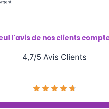
Argent
eul l'avis de nos clients compte
4,7/5 Avis Clients




