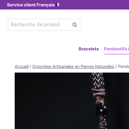
Service client Français
Recherche
Bracelets
Pendentifs &
Accueil
/
Orgonites Artisanales en Pierres Naturelles
/
Pende