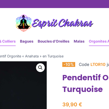
 Colliers
Bagues
Boucles d’Oreilles
Malas
Orgonites 
ntif Orgonite « Anahata » en Turquoise
-10%
Code
LTOR10
j
Pendentif O
Turquoise
39,90
€