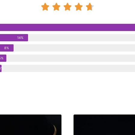





14%
8%
5%
3%