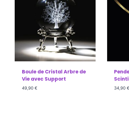
Boule de Cristal Arbre de
Pende
Vie avec Support
Scinti
49,90
€
34,90