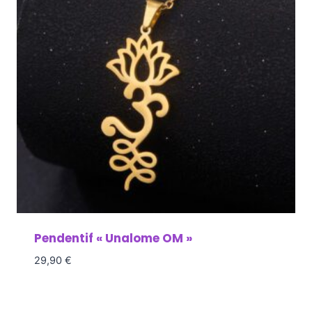
Pendentif « Unalome OM »
29,90
€