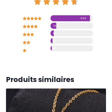










93%
14%





8%





5%





3%





Produits similaires