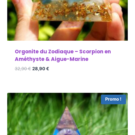
Orgonite du Zodiaque – Scorpion en
Améthyste & Aigue-Marine
32,90
€
28,90
€
Promo !