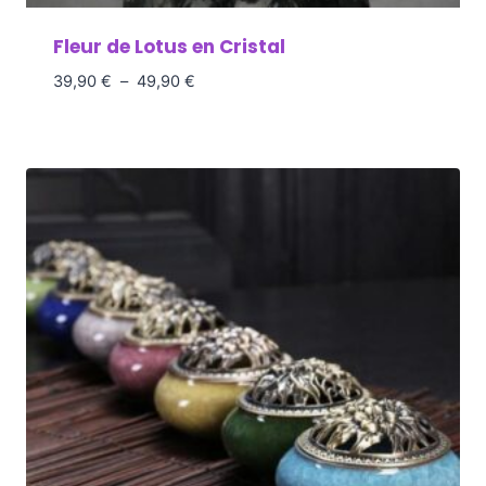
Fleur de Lotus en Cristal
39,90
€
–
49,90
€