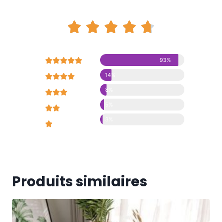










93%
14%





8%





5%





3%





Produits similaires