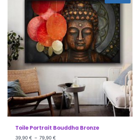
Toile Portrait Bouddha Bronze
39,90
€
–
79,90
€