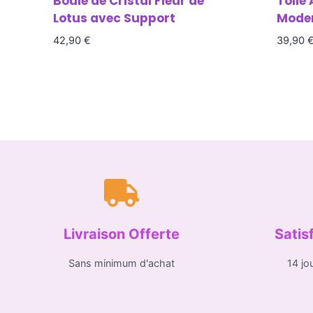
Boule de Cristal Fleur de
Toile 
Lotus avec Support
Mode
42,90
€
39,90
Livraison Offerte
Satis
Sans minimum d'achat
14 jo