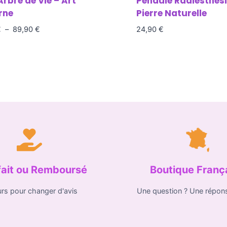
Arbre de Vie – Art
Pendule Radiesthési
rne
Pierre Naturelle
€
–
89,90
€
24,90
€
fait ou Remboursé
Boutique Franç
urs pour changer d'avis
Une question ? Une répon