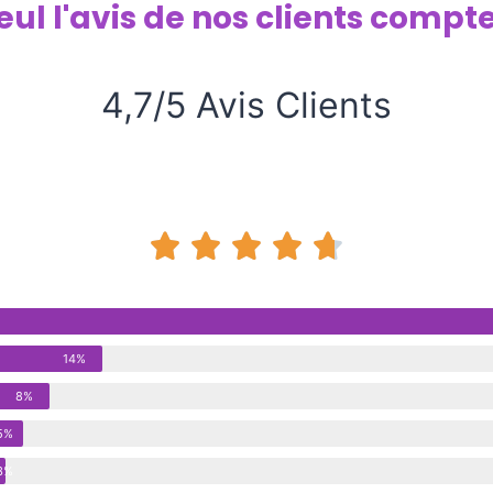
eul l'avis de nos clients compte
4,7/5 Avis Clients





14%
8%
5%
3%