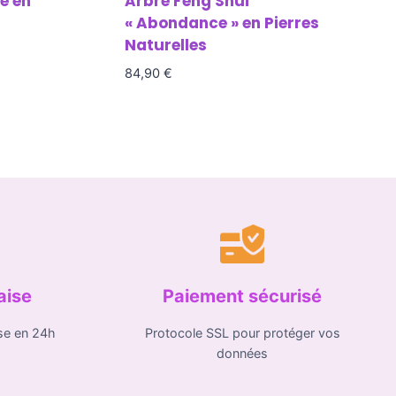
e en
Arbre Feng Shui
« Abondance » en Pierres
Naturelles
84,90
€
aise
Paiement sécurisé
se en 24h
Protocole SSL pour protéger vos
données