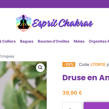
 Colliers
Bagues
Boucles d’Oreilles
Malas
Orgonites 
’Uruguay
-10%
Code
LTOR10
j
Druse en A
39,90
€