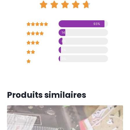










93%
14%





8%





5%





3%





Produits similaires