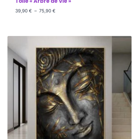
Toile « Arbre de Vie »
39,90
€
–
75,90
€