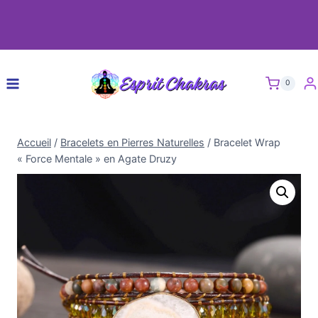
0
Accueil
/
Bracelets en Pierres Naturelles
/
Bracelet Wrap
« Force Mentale » en Agate Druzy