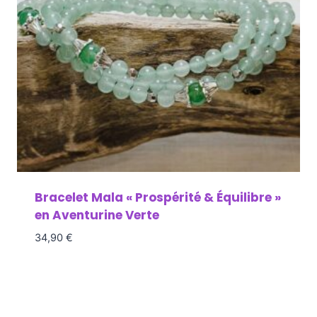
Bracelet Mala « Prospérité & Équilibre »
en Aventurine Verte
34,90
€