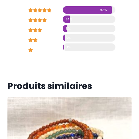





93%
14%





8%





5%





3%





Produits similaires