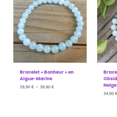
Bracelet « Bonheur » en
Bracel
Aigue-Marine
Obsid
Neige
29,90
€
–
39,90
€
34,90