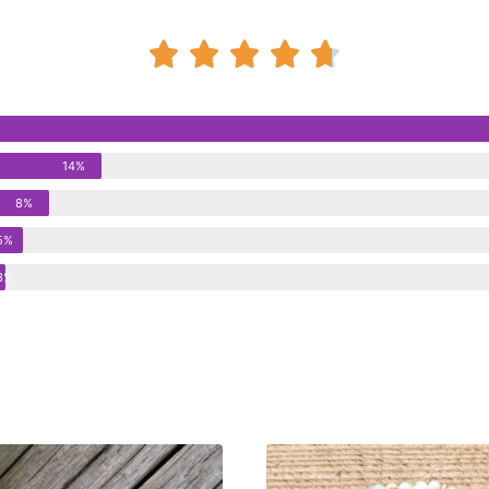





14%
8%
5%
3%