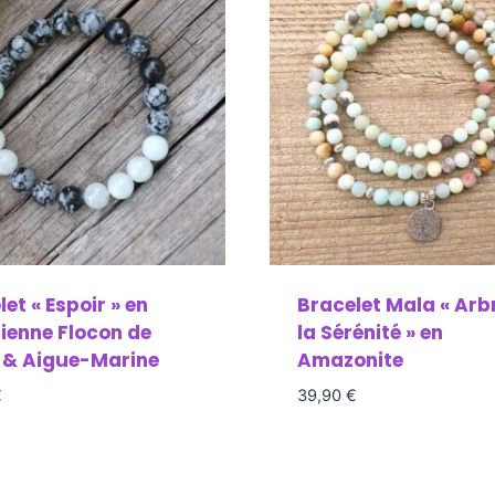
et « Espoir » en
Bracelet Mala « Arb
ienne Flocon de
la Sérénité » en
 & Aigue-Marine
Amazonite
€
39,90
€