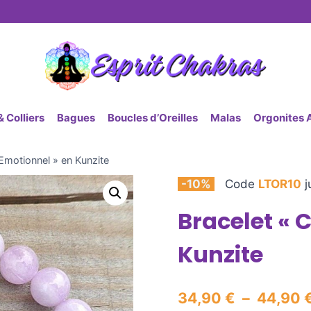
 Colliers
Bagues
Boucles d’Oreilles
Malas
Orgonites 
Emotionnel » en Kunzite
-10%
Code
LTOR10
j
Bracelet « 
Kunzite
34,90
€
–
44,90