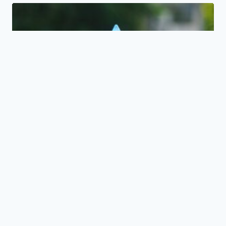
Orgonite « Kâli » en Lapis Lazuli,